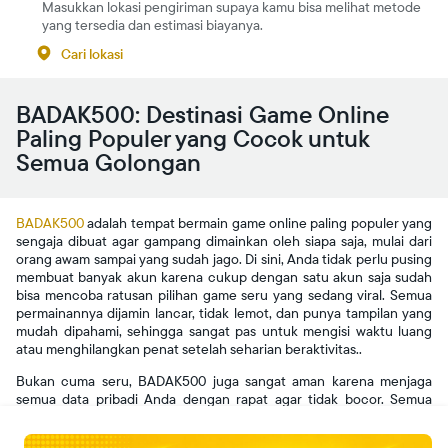
Masukkan lokasi pengiriman supaya kamu bisa melihat metode
yang tersedia dan estimasi biayanya.
Cari lokasi
BADAK500: Destinasi Game Online
Paling Populer yang Cocok untuk
Semua Golongan
BADAK500
adalah tempat bermain game online paling populer yang
sengaja dibuat agar gampang dimainkan oleh siapa saja, mulai dari
orang awam sampai yang sudah jago. Di sini, Anda tidak perlu pusing
membuat banyak akun karena cukup dengan satu akun saja sudah
bisa mencoba ratusan pilihan game seru yang sedang viral. Semua
permainannya dijamin lancar, tidak lemot, dan punya tampilan yang
mudah dipahami, sehingga sangat pas untuk mengisi waktu luang
atau menghilangkan penat setelah seharian beraktivitas..
Bukan cuma seru, BADAK500 juga sangat aman karena menjaga
semua data pribadi Anda dengan rapat agar tidak bocor. Semua
game di platform ini juga dijamin jujur tanpa ada kecurangan.
Menariknya lagi, Anda bisa memainkannya kapan saja dengan