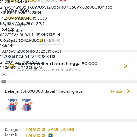
Rp100.000
21.2304 10.4358
21.99V14.9635H7.89705V12.055H10.4358V9.83608C10.4358
BADAK500
7.31734 11.925 5.92804
14.2139 5.92804C15.3033
Gratis ongkir
5.92804 16.4528 6.12794
Umur simpan
16.4528
>6 bulan
6.12794V8.6067H15.1934C13.954
8.6067 13.5642 9.38631
Terjual 1.000.000
5,0
(100K)
13.5642
10.1759V12.065H16.3328L15.8931
14.9735H13.5642V22C18.3418
21.2504 22 17.0825 22
Voucher seller diskon hingga 90.000
12.065L21.99 12.055Z">
Ada 50 promo/voucher seller untukmu.
Belanja Rp1.000.000, dapat 1 hadiah gratis
Tambah
Kategori
BADAK500 GAME ONLINE
Merek
BADAK500