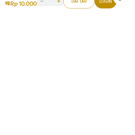
populer dan seru-seru banget!
DAFTAR
LOGIN
Rp 10.000
Rp310.00
0
Raffi
Y
2 hari lalu
Awalnya diajak teman, pas dicoba ternyata ketagihan
karena tampilannya simpel dan gak ribet. BADAK500
emang layak jadi destinasi game terpopuler
Siti
M
3 hari lalu
Di BADAK500 semua game favorit saya ada dalam satu
tempat. Aksesnya lewat HP juga cepat banget, gak
pakai lelet
Rivaldo
D
4 hari lalu